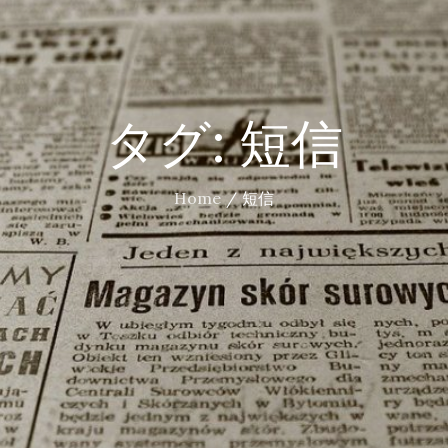
タグ:
短信
Home
短信