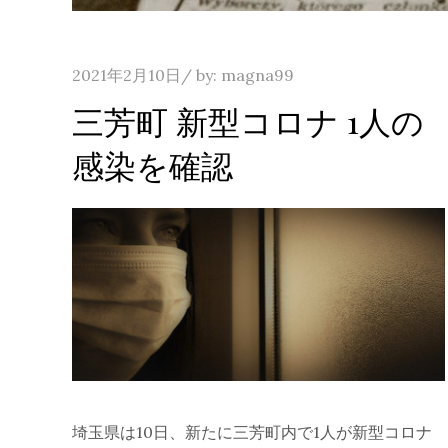
Posted
2021年2月10日
by:
magna99
on
三芳町 新型コロナ 1人の
感染を確認
埼玉県は10日、新たに三芳町内で1人が新型コロナ