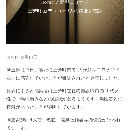
Home
新型コロナ
三芳町 新型コロナ 1人の感染を確認
Posted
2021年2月13日
on
埼玉県は13日、新たに三芳町内で1人が新型コロナウイ
ルスに感染していたことが確認されたと発表しました。
発表によると感染者は三芳町在住の施設職員の40代女
性で、喉の痛みなどの症状があるようです。陽性者との
接触があったことが判明しています。
同居家族は4人で、現在、濃厚接触者等の調査が行われ
ています。