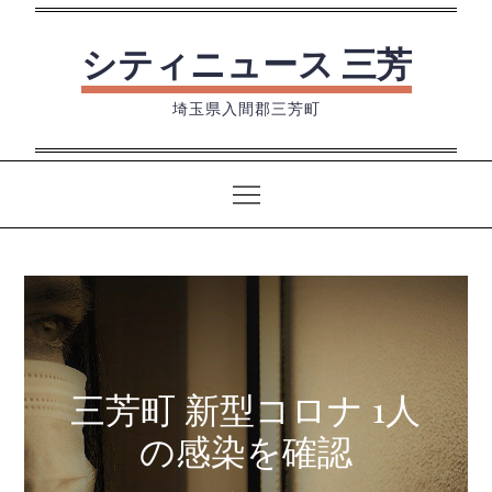
Skip
to
シティニュース 三芳
content
埼玉県入間郡三芳町
三芳町 新型コロナ 1人
の感染を確認